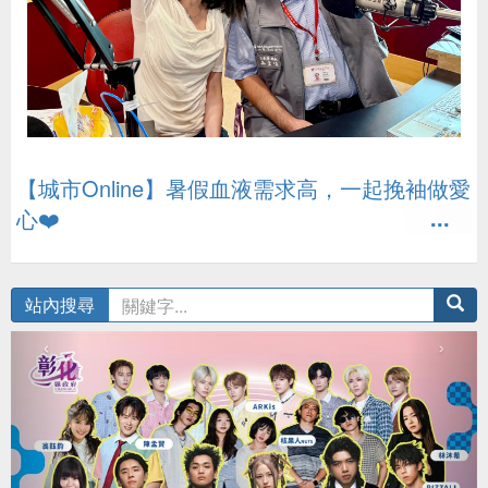
【城市Online】暑假血液需求高，一起挽袖做愛
心❤️
‹
›
站內搜尋
‹
›